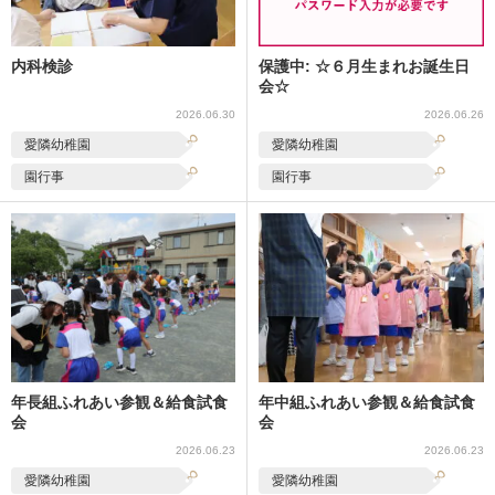
内科検診
保護中: ☆６月生まれお誕生日
会☆
2026.06.30
2026.06.26
愛隣幼稚園
愛隣幼稚園
園行事
園行事
年長組ふれあい参観＆給食試食
年中組ふれあい参観＆給食試食
会
会
2026.06.23
2026.06.23
愛隣幼稚園
愛隣幼稚園