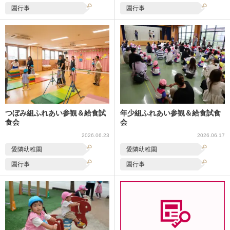
園行事
園行事
つぼみ組ふれあい参観＆給食試
年少組ふれあい参観＆給食試食
食会
会
2026.06.23
2026.06.17
愛隣幼稚園
愛隣幼稚園
園行事
園行事