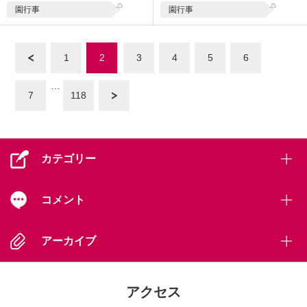
園行事
園行事
« 前へ
1
2
3
4
5
6
…
7
118
次へ »
カテゴリー
コメント
アーカイブ
アクセス