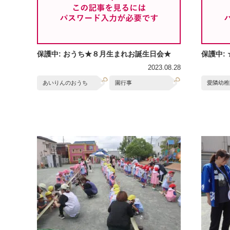
保護中: おうち★８月生まれお誕生日会★
保護中:
2023.08.28
あいりんのおうち
園行事
愛隣幼稚