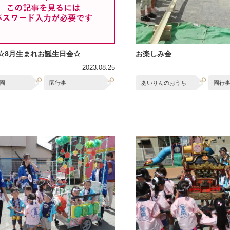
 ☆8月生まれお誕生日会☆
お楽しみ会
2023.08.25
園
園行事
あいりんのおうち
園行