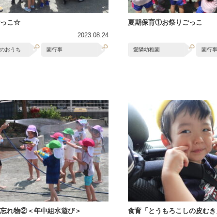
っこ☆
夏期保育①お祭りごっこ
2023.08.24
のおうち
園行事
愛隣幼稚園
園行
忘れ物②＜年中組水遊び＞
食育「とうもろこしの皮むき