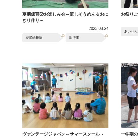
夏期保育②お楽しみ会～流しそうめん＆おに
お祭りご
ぎり作り～
2023.08.24
あいりん
愛隣幼稚園
園行事
ヴァンテージジャパン～サマースクール～
一学期の