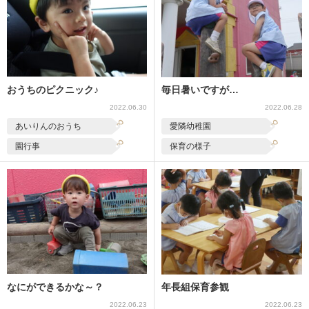
おうちのピクニック♪
毎日暑いですが…
2022.06.30
2022.06.28
あいりんのおうち
愛隣幼稚園
園行事
保育の様子
なにができるかな～？
年長組保育参観
2022.06.23
2022.06.23