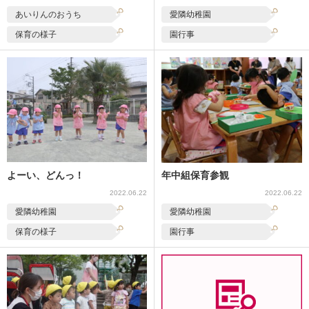
あいりんのおうち
愛隣幼稚園
保育の様子
園行事
よーい、どんっ！
年中組保育参観
2022.06.22
2022.06.22
愛隣幼稚園
愛隣幼稚園
保育の様子
園行事