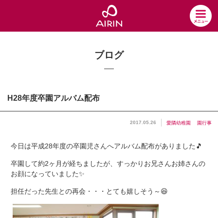
ブログ
H28年度卒園アルバム配布
2017.05.26
愛隣幼稚園
園行事
今日は平成
28
年度の卒園児さんへアルバム配布がありました🎵
卒園して約
2
ヶ月が経ちましたが、すっかりお兄さんお姉さんの
お顔になっていました✨
担任だった先生との再会・・・とても嬉しそう～😆