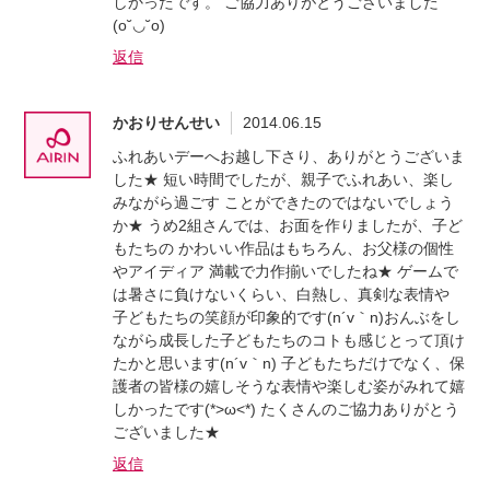
しかったです。 ご協力ありがとうございました
(o˘◡˘o)
返信
かおりせんせい
2014.06.15
ふれあいデーへお越し下さり、ありがとうございま
した★ 短い時間でしたが、親子でふれあい、楽し
みながら過ごす ことができたのではないでしょう
か★ うめ2組さんでは、お面を作りましたが、子ど
もたちの かわいい作品はもちろん、お父様の個性
やアイディア 満載で力作揃いでしたね★ ゲームで
は暑さに負けないくらい、白熱し、真剣な表情や
子どもたちの笑顔が印象的です(n´v｀n)おんぶをし
ながら成長した子どもたちのコトも感じとって頂け
たかと思います(n´v｀n) 子どもたちだけでなく、保
護者の皆様の嬉しそうな表情や楽しむ姿がみれて嬉
しかったです(*>ω<*) たくさんのご協力ありがとう
ございました★
返信