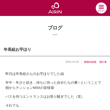
ブログ
年長組お芋ほり
2023.10.20
愛隣幼稚園
園行事
昨日は年長組さんのお芋ほりでした🤗
年中・年少と続き…待ちに待った自分たちの番✨ということで
朝からテンションMAXの皆様😆
バスを待つエントランスはお祭り騒ぎでした（笑）
それでも…