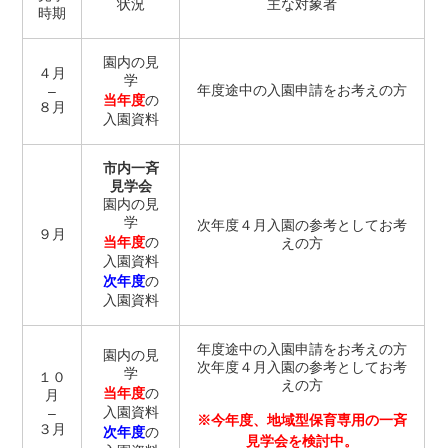
状況
主な対象者
時期
園内の見
４月
学
年度途中の入園申請をお考えの方
–
当年度
の
８月
入園資料
市内一斉
見学会
園内の見
学
次年度４月入園の参考としてお考
９月
当年度
の
えの方
入園資料
次年度
の
入園資料
年度途中の入園申請をお考えの方
園内の見
次年度４月入園の参考としてお考
学
１０
えの方
当年度
の
月
入園資料
–
※今年度、地域型保育専用の一斉
３月
次年度
の
見学会を検討中。