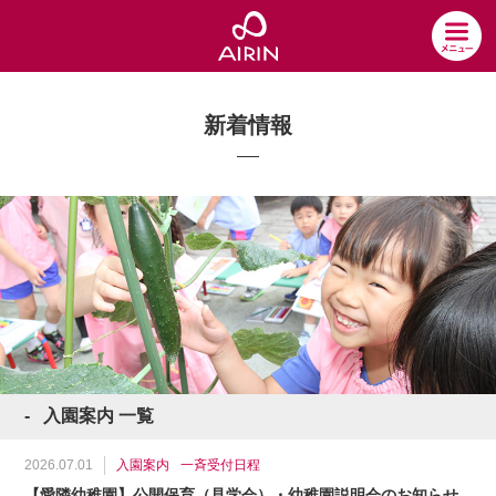
新着情報
入園案内 一覧
2026.07.01
入園案内
一斉受付日程
【愛隣幼稚園】公開保育（見学会）・幼稚園説明会のお知らせ