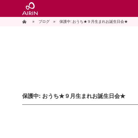
»
ホーム
ブログ
»
保護中: おうち★９月生まれお誕生日会★
保護中: おうち★９月生まれお誕生日会★